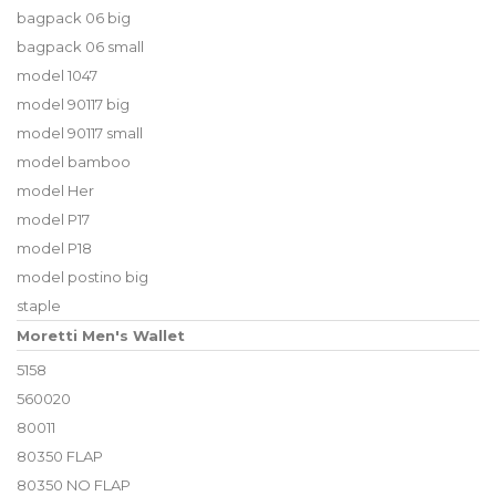
bagpack 06 big
bagpack 06 small
model 1047
model 90117 big
model 90117 small
model bamboo
model Her
model P17
model P18
model postino big
staple
Moretti Men's Wallet
5158
560020
80011
80350 FLAP
80350 NO FLAP