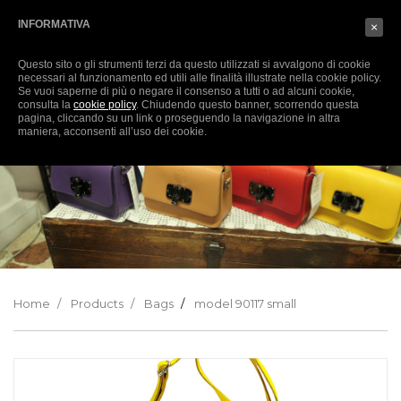
English
SIGN-IN
(0)
INFORMATIVA
×
Questo sito o gli strumenti terzi da questo utilizzati si avvalgono di cookie
necessari al funzionamento ed utili alle finalità illustrate nella cookie policy.
Se vuoi saperne di più o negare il consenso a tutti o ad alcuni cookie,
consulta la
cookie policy
. Chiudendo questo banner, scorrendo questa
pagina, cliccando su un link o proseguendo la navigazione in altra
maniera, acconsenti all’uso dei cookie.
Home
Products
Bags
model 90117 small