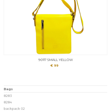
90117 SMALL YELLOW
€ 99
Bags
8283
8284
backpack 02