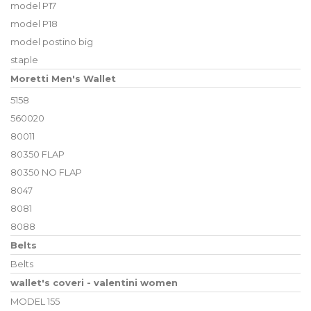
model P17
model P18
model postino big
staple
Moretti Men's Wallet
5158
560020
80011
80350 FLAP
80350 NO FLAP
8047
8081
8088
Belts
Belts
wallet's coveri - valentini women
MODEL 155