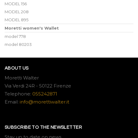
MODEL 156
MODEL 208
MODEL 895
Moretti women's Wallet
model 778
model 80203
ABOUT US
Moretti Walter
Via Verdi 24R - 50122 Firenze
Telephone:
055242871
Email:
info@morettiwalter.it
SUBSCRIBE TO THE NEWSLETTER
Stay up to date on news