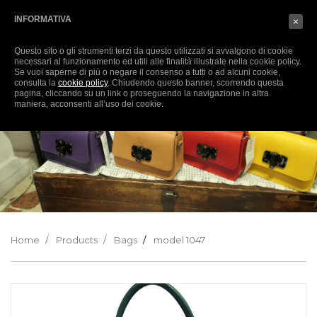
English
SIGN-IN
(0)
INFORMATIVA
×
Questo sito o gli strumenti terzi da questo utilizzati si avvalgono di cookie
necessari al funzionamento ed utili alle finalità illustrate nella cookie policy.
Se vuoi saperne di più o negare il consenso a tutti o ad alcuni cookie,
consulta la
cookie policy
. Chiudendo questo banner, scorrendo questa
pagina, cliccando su un link o proseguendo la navigazione in altra
maniera, acconsenti all’uso dei cookie.
Home
Products
Bags
model 1047