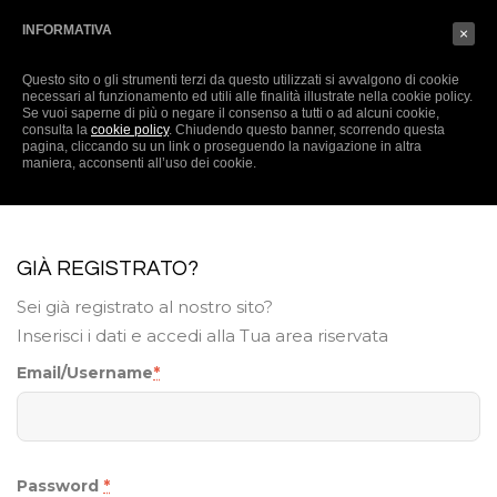
Italiano
ACCEDI
(0)
INFORMATIVA
×
Questo sito o gli strumenti terzi da questo utilizzati si avvalgono di cookie
necessari al funzionamento ed utili alle finalità illustrate nella cookie policy.
Se vuoi saperne di più o negare il consenso a tutti o ad alcuni cookie,
consulta la
cookie policy
. Chiudendo questo banner, scorrendo questa
pagina, cliccando su un link o proseguendo la navigazione in altra
maniera, acconsenti all’uso dei cookie.
GIÀ REGISTRATO?
Sei già registrato al nostro sito?
Inserisci i dati e accedi alla Tua area riservata
Email/Username
*
Password
*